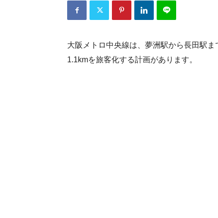
ベ
大阪メトロ中央線は、夢洲駅から長田駅まで
1.1kmを旅客化する計画があります。
ー
ス