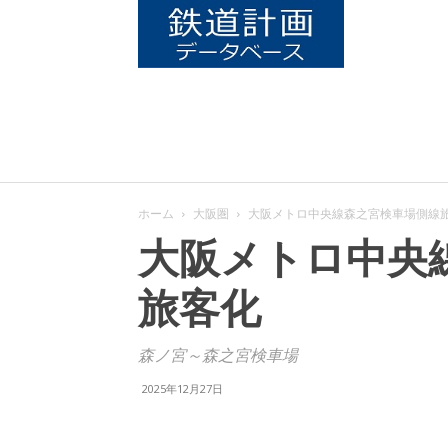
鉄
道
計
ホーム
大阪圏
大阪メトロ中央線森之宮検車場側線
画
大阪メトロ中央
旅客化
デ
森ノ宮～森之宮検車場
ー
2025年12月27日
タ