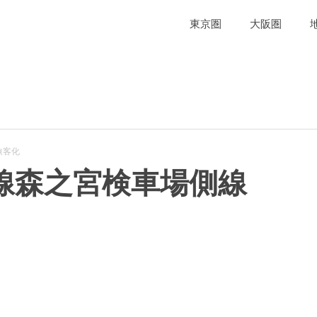
東京圏
大阪圏
旅客化
線森之宮検車場側線